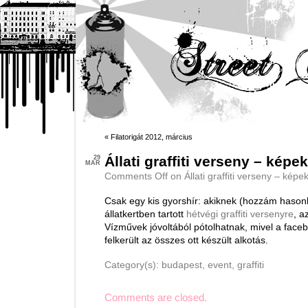
«
Filatorigát 2012, március
Állati graffiti verseny – képek
29
MAR
Comments Off
on Állati graffiti verseny – képe
Csak egy kis gyorshír: akiknek (hozzám hasonló
állatkertben tartott
hétvégi graffiti versenyre
, a
Vízművek jóvoltából pótolhatnak, mivel a face
felkerült az összes ott készült alkotás.
Category(s):
budapest
,
event
,
graffiti
Comments are closed.